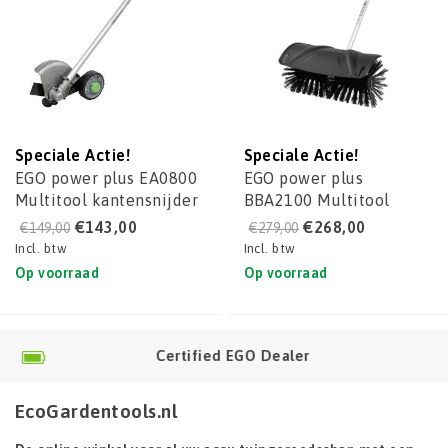
Speciale Actie!
Speciale Actie!
EGO power plus EA0800
EGO power plus
Multitool kantensnijder
BBA2100 Multitool
Bezem
€143,00
€268,00
€149,00
€279,00
Incl. btw
Incl. btw
Op voorraad
Op voorraad
Certified EGO Dealer
D
EcoGardentools.nl