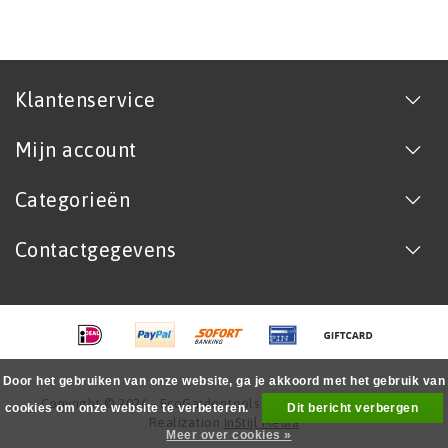
Klantenservice
Mijn account
Categorieën
Contactgegevens
Door het gebruiken van onze website, ga je akkoord met het gebruik van
Copyright © 2026 - EcoGardentools.nl - All rights reserved -
cookies om onze website te verbeteren.
Dit bericht verbergen
Realization
InStijl Media
Meer over cookies »