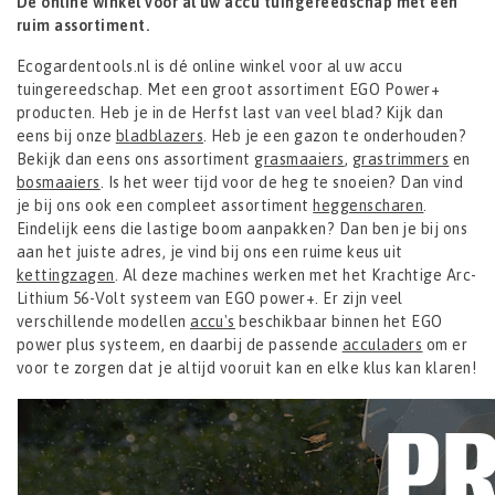
De online winkel voor al uw accu tuingereedschap met een
ruim assortiment.
Ecogardentools.nl is dé online winkel voor al uw accu
tuingereedschap. Met een groot assortiment EGO Power+
producten. Heb je in de Herfst last van veel blad? Kijk dan
eens bij onze
bladblazers
. Heb je een gazon te onderhouden?
Bekijk dan eens ons assortiment
grasmaaiers
,
grastrimmers
en
bosmaaiers
. Is het weer tijd voor de heg te snoeien? Dan vind
je bij ons ook een compleet assortiment
heggenscharen
.
Eindelijk eens die lastige boom aanpakken? Dan ben je bij ons
aan het juiste adres, je vind bij ons een ruime keus uit
kettingzagen
. Al deze machines werken met het Krachtige Arc-
Lithium 56-Volt systeem van EGO power+. Er zijn veel
verschillende modellen
accu's
beschikbaar binnen het EGO
power plus systeem, en daarbij de passende
acculaders
om er
voor te zorgen dat je altijd vooruit kan en elke klus kan klaren!