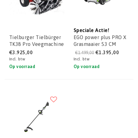
Speciale Actie!
Tielburger Tielbürger
EGO power plus PRO X
TK38 Pro Veegmachine
Grasmaaier 53 CM
LMX5300SP
€3.925,00
€1.395,00
€1.499,00
Incl. btw
Incl. btw
Op voorraad
Op voorraad