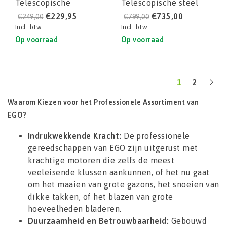
Telescopische
Telescopische steel
heggenschaar
(kit ) PPCX1000
€229,95
€735,00
€249,00
€799,00
PTX5100
Incl. btw
Incl. btw
Op voorraad
Op voorraad
1
2
Waarom Kiezen voor het Professionele Assortiment van
EGO?
Indrukwekkende Kracht:
De professionele
gereedschappen van EGO zijn uitgerust met
krachtige motoren die zelfs de meest
veeleisende klussen aankunnen, of het nu gaat
om het maaien van grote gazons, het snoeien van
dikke takken, of het blazen van grote
hoeveelheden bladeren.
Duurzaamheid en Betrouwbaarheid:
Gebouwd