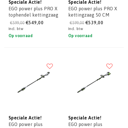
Speciale Actie!
Speciale Actie!
EGO power plus PRO X
EGO power plus PRO X
tophendel kettingzaag
kettingzaag 50 CM
(KIT) CSX3002
met achterhandgreep
€549,00
€539,00
€599,00
€599,00
CSX5000
Incl. btw
Incl. btw
Op voorraad
Op voorraad
Speciale Actie!
Speciale Actie!
EGO power plus
EGO power plus