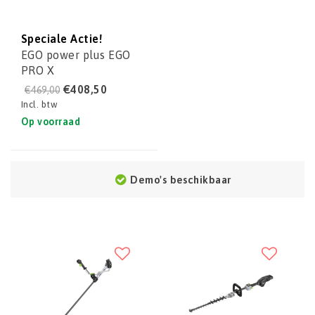
Speciale Actie!
EGO power plus EGO
PRO X
Grastrimmer/bosmaaier
€408,50
€469,00
STX4500
Incl. btw
Op voorraad
Demo's beschikbaar