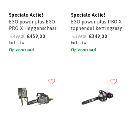
Speciale Actie!
Speciale Actie!
EGO power plus EGO
EGO power plus PRO X
PRO X Heggenschaar
tophendel kettingzaag
53 CM met lange
CSX3000
€459,00
€349,00
€499,00
€399,00
reikwijdte HTX5300-
Incl. btw
Incl. btw
PA
Op voorraad
Op voorraad