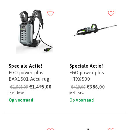
Speciale Actie!
Speciale Actie!
EGO power plus
EGO power plus
BAX1501 Accu rug
HTX6500
gedragen
Heggenschaar
€1.495,00
€386,00
€1.568,99
€419,00
professioneel
professioneel
Incl. btw
Incl. btw
Op voorraad
Op voorraad