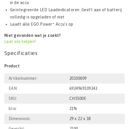
in de accu
Geïntegreerde LED Laadindicatoren: Geeft aan of batterij
volledig is opgeladen of niet
+
Laadt alle EGO Power
Accu’s op
Niet gevonden wat je zoekt?
Laat ons helpen!
Specificaties
Product
Artikelnummer:
20100009
EAN:
6924969109243
SKU:
CH5500E
btw:
21%
Dimensions:
29 x 22 x 18
Gewicht:
2100