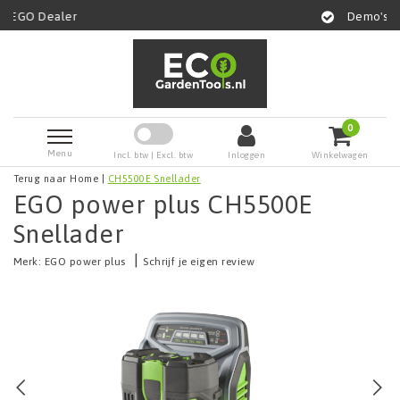
Demo's beschikbaar
0
Menu
Incl. btw | Excl. btw
Inloggen
Winkelwagen
Terug naar Home
|
CH5500E Snellader
EGO power plus CH5500E
Snellader
|
Merk:
EGO power plus
Schrijf je eigen review