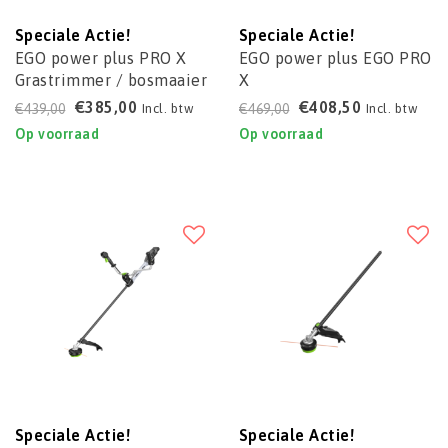
Speciale Actie!
Speciale Actie!
EGO power plus PRO X
EGO power plus EGO PRO
Grastrimmer / bosmaaier
X
STX3800
Grastrimmer/bosmaaier
€385,00
€408,50
€439,00
€469,00
Incl. btw
Incl. btw
STX4500
Op voorraad
Op voorraad
Speciale Actie!
Speciale Actie!