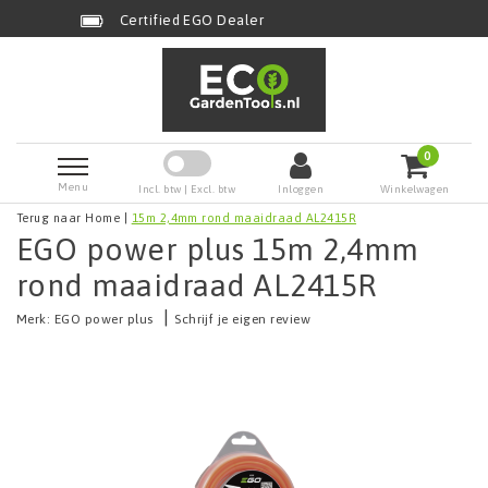
 EGO Dealer
Demo's besc
0
Menu
Incl. btw | Excl. btw
Inloggen
Winkelwagen
Terug naar Home
|
15m 2,4mm rond maaidraad AL2415R
EGO power plus 15m 2,4mm
rond maaidraad AL2415R
|
Merk:
EGO power plus
Schrijf je eigen review