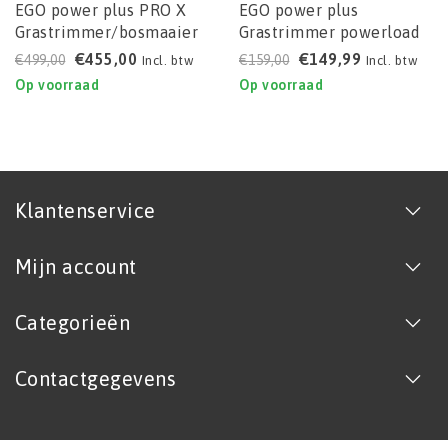
EGO power plus PRO X
EGO power plus
Grastrimmer/bosmaaier
Grastrimmer powerload
BCX4500
STA1600
€455,00
€149,99
€499,00
€159,00
Incl. btw
Incl. btw
Op voorraad
Op voorraad
Klantenservice
Mijn account
Categorieën
Contactgegevens