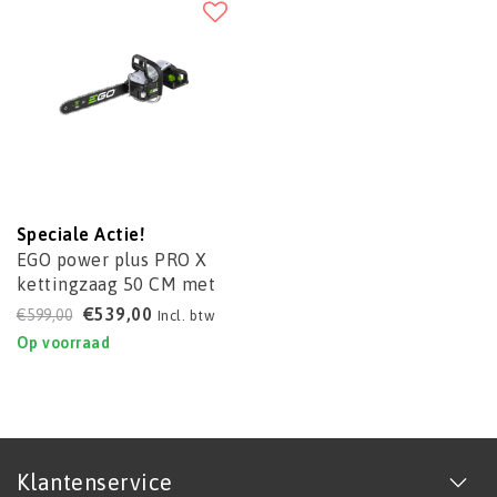
Speciale Actie!
EGO power plus PRO X
kettingzaag 50 CM met
achterhandgreep
€539,00
€599,00
Incl. btw
CSX5000
Op voorraad
Klantenservice