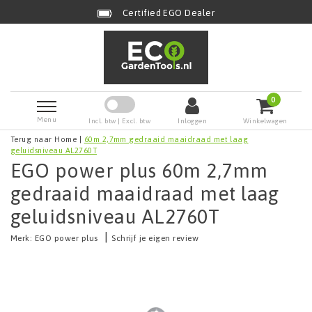
Certified EGO Dealer
0
Menu
Incl. btw | Excl. btw
Inloggen
Winkelwagen
Terug naar Home
|
60m 2,7mm gedraaid maaidraad met laag
geluidsniveau AL2760T
EGO power plus 60m 2,7mm
gedraaid maaidraad met laag
geluidsniveau AL2760T
|
Merk:
EGO power plus
Schrijf je eigen review