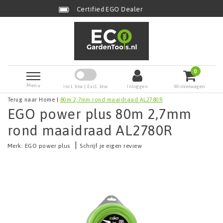
Certified EGO Dealer
0
Menu
Incl. btw | Excl. btw
Inloggen
Winkelwagen
Terug naar Home
|
80m 2,7mm rond maaidraad AL2780R
EGO power plus 80m 2,7mm
rond maaidraad AL2780R
|
Merk:
EGO power plus
Schrijf je eigen review