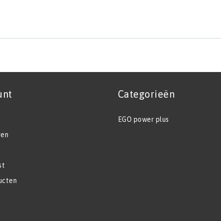
unt
Categorieën
EGO power plus
gen
st
ucten