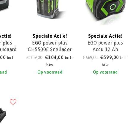
Actie!
Speciale Actie!
Speciale Actie!
 plus
EGO power plus
EGO power plus
andaard
CH5500E Snellader
Accu 12 Ah
r
BA6720T
,00
€104,00
€599,00
€109,00
€669,00
Incl.
Incl.
Incl.
btw
btw
raad
Op voorraad
Op voorraad