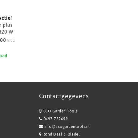
Actie!
 plus
 320 W
0E
,00
Incl.
raad
Contactgegevens
ECO Garden Tools
0497-782699
info@ecogardentools.nl
Rond Deel 6, Bladel