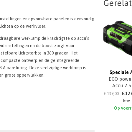
Gerela
nstellingen en opvouwbare panelen is eenvoudig
lichten op de werkvloer.
 draagbare werklamp de krachtigste op accu’s
idsinstellingen en de boost zorgt voor
stelbare lichtsterkte in 360 graden. Het
t compacte ontwerp en de geïntegreerde
A aansluting. Deze veelzijdige werklamp is
Speciale 
van grote oppervlakken.
EGO power
Accu 2.5
BA140
€12
€139,00
btw
Op voor