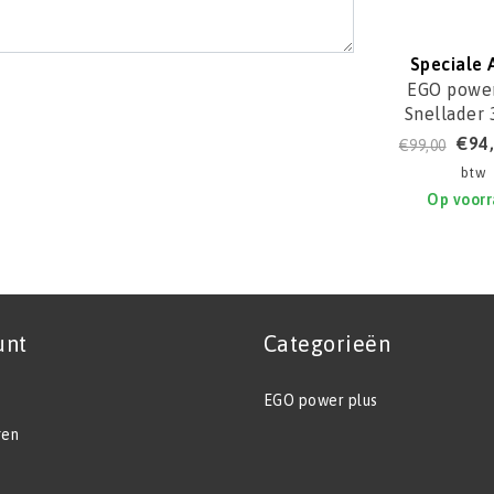
Speciale 
EGO power
Snellader
CH320
€94
€99,00
btw
Op voor
unt
Categorieën
EGO power plus
gen