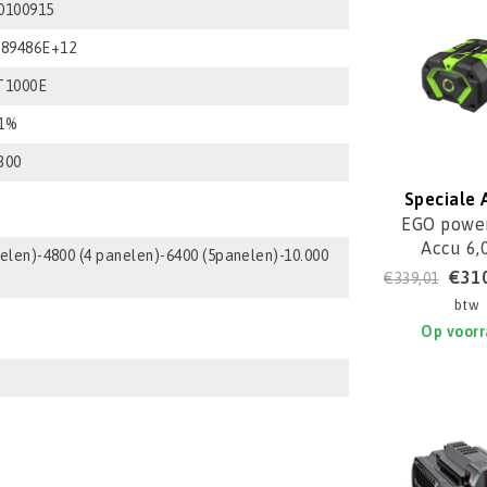
0100915
,89486E+12
T1000E
1%
300
Speciale 
EGO power
Accu 6,
nelen)-4800 (4 panelen)-6400 (5panelen)-10.000
BA336
€31
€339,01
btw
Op voor