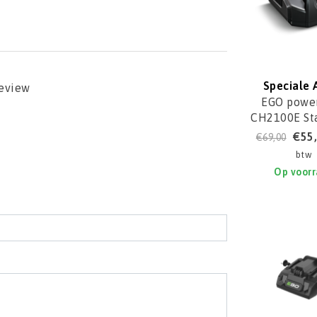
Speciale 
review
EGO power
CH2100E St
Lade
€55
€69,00
btw
Op voor
l