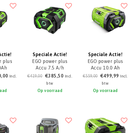
Actie!
Speciale Actie!
Speciale Actie!
 plus
EGO power plus
EGO power plus
0Ah
Accu 7.5 A/h
Accu 10.0 Ah
0T
BA4200T
BA5600T
0,00
€385,50
€499,99
€419,00
€559,00
Incl.
Incl.
Incl.
btw
btw
raad
Op voorraad
Op voorraad