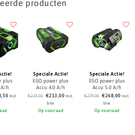
teerde producten
Actie!
Speciale Actie!
Speciale Actie!
 plus
EGO power plus
EGO power plus
 A/h
Accu 4.0 A/h
Accu 5.0 A/h
0T
BA2240E
BA2800T
8,50
€213,00
€268,00
€224,00
€279,00
Incl.
Incl.
Incl.
btw
btw
raad
Op voorraad
Op voorraad