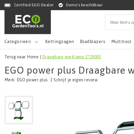
Certified EGO Dealer
Demo's beschikbaar
Categorieën
Kettingzagen
Bladblazers
Multitool
Terug naar Home
|
Draagbare werklamp LT1000E
EGO power plus Draagbare 
|
Schrijf je eigen review
Merk:
EGO power plus