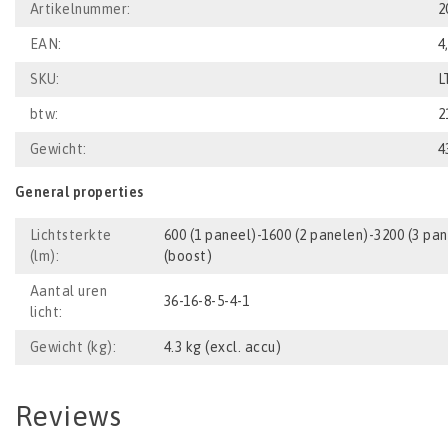
Artikelnummer:
2
EAN:
4
SKU:
L
btw:
2
Gewicht:
4
General properties
Lichtsterkte
600 (1 paneel)-1600 (2 panelen)-3200 (3 pa
(lm):
(boost)
Aantal uren
36-16-8-5-4-1
licht:
Gewicht (kg):
4.3 kg (excl. accu)
Reviews