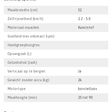
Maaibreedte (cm):
52
Zelfrijsnelheid (km/h):
2.2 - 5.0
Materiaal maaidek:
Kunststof
Snelheid mes onbelast (rpm):
Handgreephoogtes:
Opvangzak (L):
Geluidsdruk (LwA):
Verticaal op te bergen:
Ja
Gewicht zonder accu (kg):
26
Motortype:
borstelloos
Maaihoogte (mm):
25 tot 90