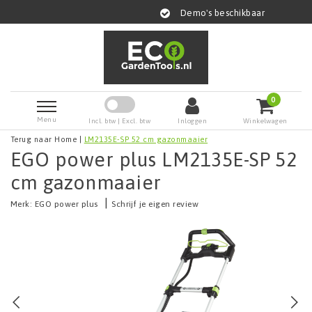
Demo's beschikbaar
0
Menu
Incl. btw | Excl. btw
Inloggen
Winkelwagen
Terug naar Home
|
LM2135E-SP 52 cm gazonmaaier
EGO power plus LM2135E-SP 52
cm gazonmaaier
|
Merk:
EGO power plus
Schrijf je eigen review