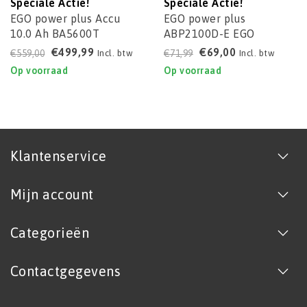
Speciale Actie!
Speciale Actie!
EGO power plus Accu
EGO power plus
10.0 Ah BA5600T
ABP2100D-E EGO
mulchmes + Plug voor
€499,99
€69,00
€559,00
€71,99
Incl. btw
Incl. btw
LM2135E-SP
Op voorraad
Op voorraad
Klantenservice
Mijn account
Categorieën
Contactgegevens