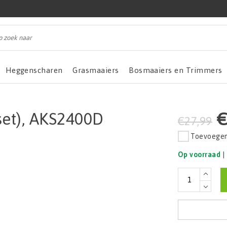
Heggenscharen
Grasmaaiers
Bosmaaiers en Trimmers
€
set), AKS2400D
€27,99
Toevoegen 
Op voorraad
|