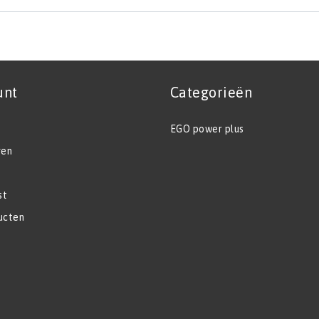
unt
Categorieën
EGO power plus
gen
st
ucten