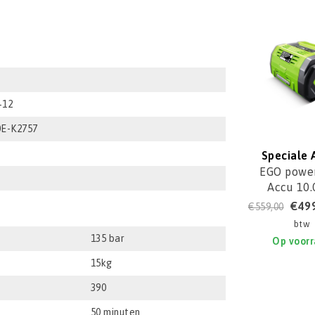
+12
E-K2757
Speciale 
EGO power
Accu 10.
BA560
€49
€559,00
btw
135 bar
Op voor
15kg
390
50 minuten