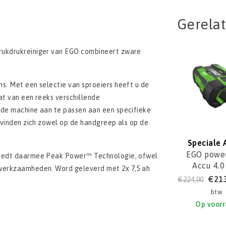
Gerela
drukdrukreiniger van EGO combineert zware
s. Met een selectie van sproeiers heeft u de
at van een reeks verschillende
 de machine aan te passen aan een specifieke
u vinden zich zowel op de handgreep als op de
Speciale 
EGO power
 biedt daarmee Peak Power™ Technologie, ofwel
Accu 4.0
swerkzaamheden. Word geleverd met 2x 7,5 ah
BA224
€21
€224,00
btw
Op voor