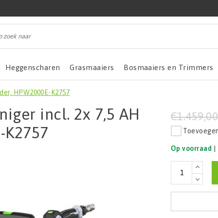
Heggenscharen
Grasmaaiers
Bosmaaiers en Trimmers
lader, HPW2000E-K2757
ger incl. 2x 7,5 AH
€1.459,0
E-K2757
Toevoegen 
Op voorraad
|