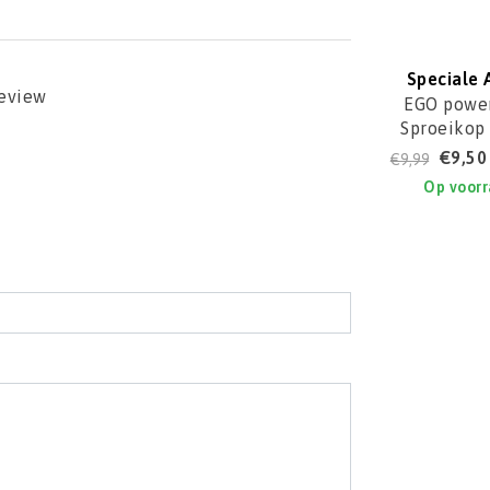
Speciale 
review
EGO power
Sproeikop
spoelen 
€9,50
€9,99
HPW200
Op voor
ANZ200
l