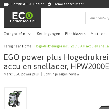
Certified EGO Dealer
Demo's beschikbaar
Categorieën
Kettingzagen
Bladblazers
Multitool
Terug naar Home
|
Hogedrukreiniger incl. 2x 7,5 AH accu en snel
EGO power plus Hogedrukreini
accu en snellader, HPW2000
|
Schrijf je eigen review
Merk:
EGO power plus