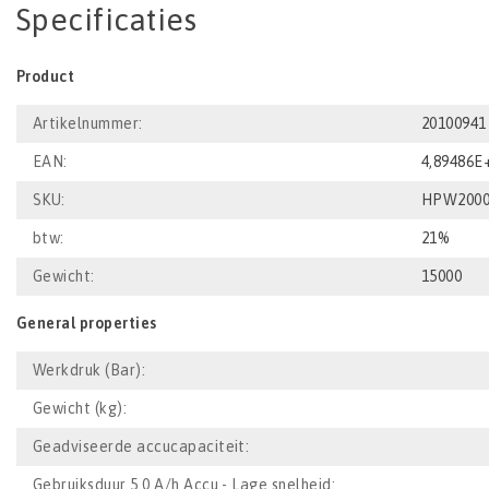
Specificaties
Product
Artikelnummer:
20100941
EAN:
4,89486E
SKU:
HPW2000
btw:
21%
Gewicht:
15000
General properties
Werkdruk (Bar):
Gewicht (kg):
Geadviseerde accucapaciteit:
Gebruiksduur 5.0 A/h Accu - Lage snelheid: