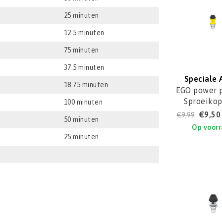
25 minuten
12.5 minuten
75 minuten
37.5 minuten
Speciale 
18.75 minuten
EGO power p
Sproeikop
100 minuten
HPW200
€9,50
€9,99
50 minuten
ANZ20
Op voor
25 minuten