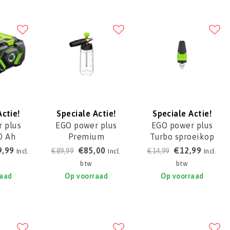
Actie!
Speciale Actie!
Speciale Actie!
 plus
EGO power plus
EGO power plus
0 Ah
Premium
Turbo sproeikop
0T
schuimfles voor
voor HPW2000E,
9,99
€85,00
€12,99
€89,99
€14,99
Incl.
Incl.
Incl.
HPW2000E,
ANZ2000E-T
btw
btw
AFC2000E
raad
Op voorraad
Op voorraad