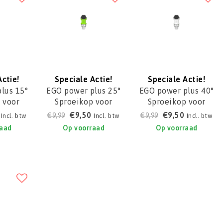
Actie!
Speciale Actie!
Speciale Actie!
lus 15°
EGO power plus 25°
EGO power plus 40°
 voor
Sproeikop voor
Sproeikop voor
0E,
HPW2000E,
HPW2000E,
€9,50
€9,50
€9,99
€9,99
Incl. btw
Incl. btw
Incl. btw
15E
ANZ2025E
ANZ2040E
raad
Op voorraad
Op voorraad