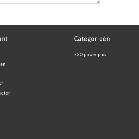
unt
Categorieën
EGO power plus
gen
st
ucten