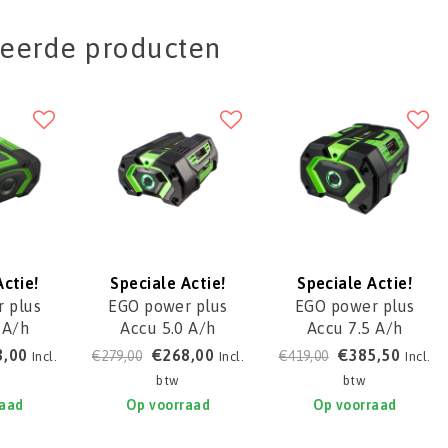
teerde producten
Actie!
Speciale Actie!
Speciale Actie!
 plus
EGO power plus
EGO power plus
 A/h
Accu 5.0 A/h
Accu 7.5 A/h
0E
BA2800T
BA4200T
3,00
€268,00
€385,50
€279,00
€419,00
Incl.
Incl.
Incl.
btw
btw
raad
Op voorraad
Op voorraad