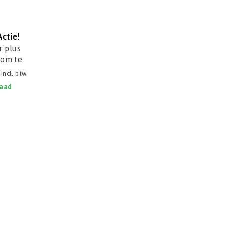
Actie!
 plus
 om te
voor
Incl. btw
0E,
raad
0E-R