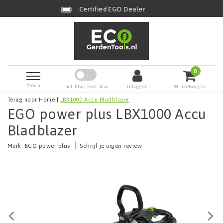
Certified EGO Dealer
0
Menu
Incl. btw | Excl. btw
Inloggen
Winkelwagen
Terug naar Home
|
LBX1000 Accu Bladblazer
EGO power plus LBX1000 Accu
Bladblazer
|
Merk:
EGO power plus
Schrijf je eigen review