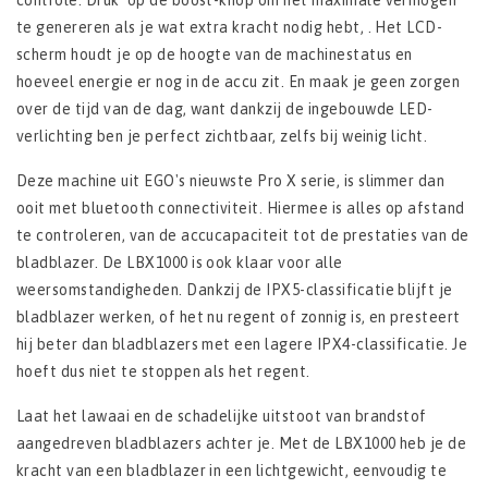
controle. Druk op de boost-knop om het maximale vermogen
te genereren als je wat extra kracht nodig hebt, . Het LCD-
scherm houdt je op de hoogte van de machinestatus en
hoeveel energie er nog in de accu zit. En maak je geen zorgen
over de tijd van de dag, want dankzij de ingebouwde LED-
verlichting ben je perfect zichtbaar, zelfs bij weinig licht.
Deze machine uit EGO's nieuwste Pro X serie, is slimmer dan
ooit met bluetooth connectiviteit. Hiermee is alles op afstand
te controleren, van de accucapaciteit tot de prestaties van de
bladblazer. De LBX1000 is ook klaar voor alle
weersomstandigheden. Dankzij de IPX5-classificatie blijft je
bladblazer werken, of het nu regent of zonnig is, en presteert
hij beter dan bladblazers met een lagere IPX4-classificatie. Je
hoeft dus niet te stoppen als het regent.
Laat het lawaai en de schadelijke uitstoot van brandstof
aangedreven bladblazers achter je. Met de LBX1000 heb je de
kracht van een bladblazer in een lichtgewicht, eenvoudig te