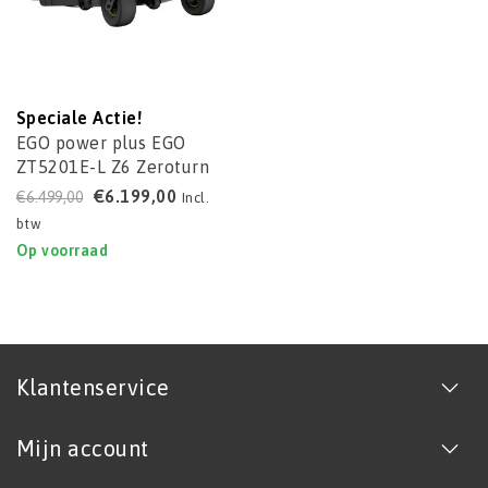
Speciale Actie!
EGO power plus EGO
ZT5201E-L Z6 Zeroturn
Zitmaaier (132 cm)
€6.199,00
€6.499,00
Incl.
btw
Op voorraad
Klantenservice
Mijn account