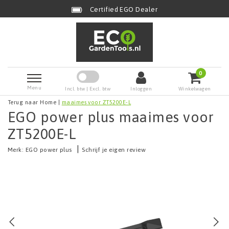
Certified EGO Dealer
0
Menu
Incl. btw | Excl. btw
Inloggen
Winkelwagen
Terug naar Home
|
maaimes voor ZT5200E-L
EGO power plus maaimes voor
ZT5200E-L
|
Merk:
EGO power plus
Schrijf je eigen review