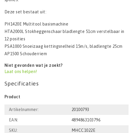
Deze set bestaat uit:
PH1420E Multitool basismachine
HTA2000L Stokheggenschaar bladlengte 51cm verstelbaar in
12 posities
PSA1000 Snoeizaag kettingsnelheid 15m/s, bladlengte 25cm
AP1500 Schouderriem
Niet gevonden wat je zoekt?
Laat ons helpen!
Specificaties
Product
Artikelnummer:
20100793
EAN:
4894863103796
SKU:
MHCC1022E