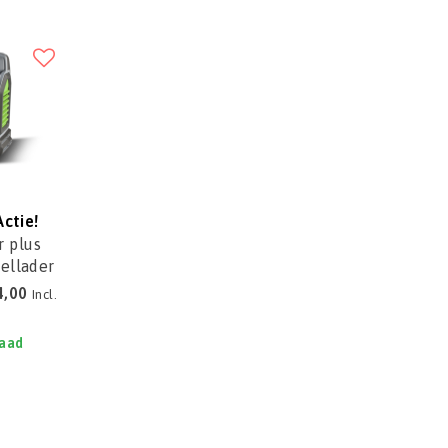
Actie!
 plus
ellader
4,00
Incl.
raad