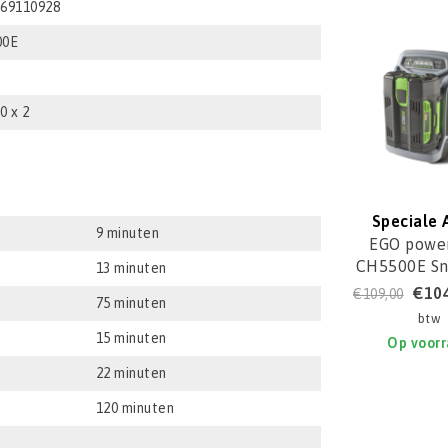
969110928
00E
0 x 2
Speciale 
9 minuten
EGO power
CH5500E Sn
13 minuten
€10
€109,00
75 minuten
btw
15 minuten
Op voor
22 minuten
120 minuten