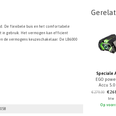
Gerela
d. De flexibele buis en het comfortabele
t in gebruik. Het vermogen kan efficient
 en de vermogens keuzeschakelaar. De LB6000
Speciale 
EGO power
Accu 5.0
BA280
€26
€279,00
btw
Op voor
0058