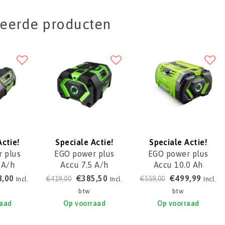
teerde producten
Actie!
Speciale Actie!
Speciale Actie!
 plus
EGO power plus
EGO power plus
 A/h
Accu 7.5 A/h
Accu 10.0 Ah
0T
BA4200T
BA5600T
8,00
€385,50
€499,99
€419,00
€559,00
Incl.
Incl.
Incl.
btw
btw
raad
Op voorraad
Op voorraad