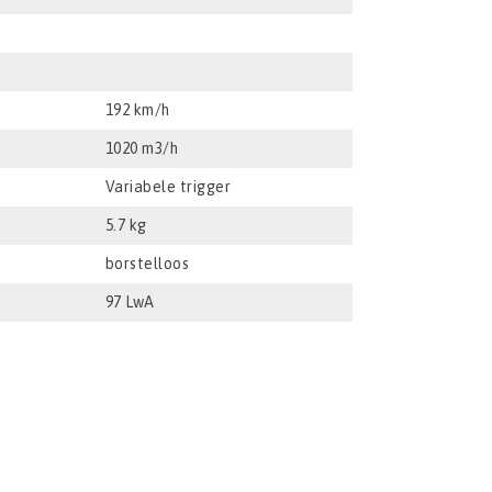
192 km/h
1020 m3/h
Variabele trigger
5.7 kg
borstelloos
97 LwA