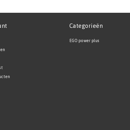
unt
Categorieën
EGO power plus
gen
st
ucten