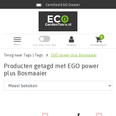
Certified EGO Dealer
0
Menu
Incl. btw | Excl. btw
Inloggen
Winkelwagen
Terug naar Tags
|
Tags
EGO power plus Bosmaaier
Producten getagd met EGO power
plus Bosmaaier