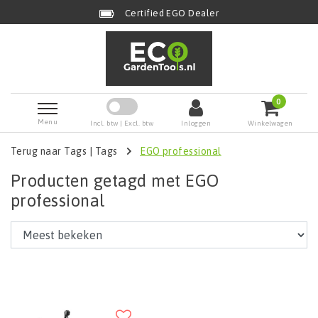
Certified EGO Dealer
0
Menu
Incl. btw | Excl. btw
Inloggen
Winkelwagen
Terug naar Tags
|
Tags
EGO professional
Producten getagd met EGO
professional