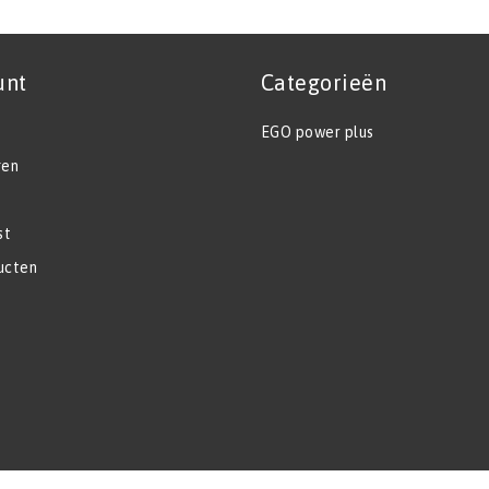
unt
Categorieën
EGO power plus
gen
st
ucten