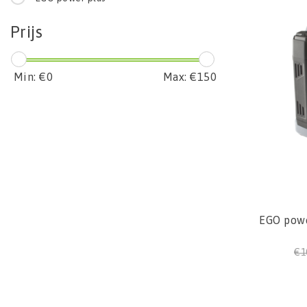
Prijs
Min: €
0
Max: €
150
EGO powe
€1