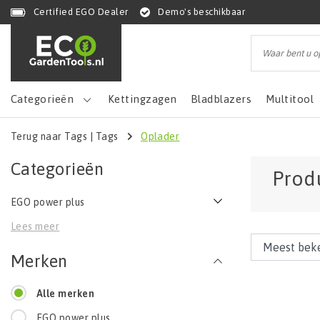
Certified EGO Dealer
Demo's beschikbaar
Categorieën
Kettingzagen
Bladblazers
Multitool
Terug naar Tags
|
Tags
Oplader
Categorieën
Prod
EGO power plus
Lees meer
Merken
Alle merken
EGO power plus