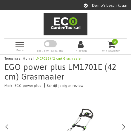
Demo's beschikbaar
0
Menu
Incl. btw | Excl. btw
Inloggen
Winkelwagen
Terug naar Home
|
LM1701E (42 cm) Grasmaaier
EGO power plus LM1701E (42
cm) Grasmaaier
|
Merk:
EGO power plus
Schrijf je eigen review