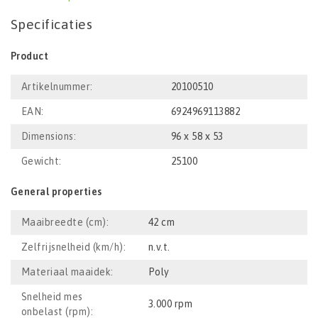
Specificaties
Product
Artikelnummer:
20100510
EAN:
6924969113882
Dimensions:
96 x 58 x 53
Gewicht:
25100
General properties
Maaibreedte (cm):
42 cm
Zelfrijsnelheid (km/h):
n.v.t.
Materiaal maaidek:
Poly
Snelheid mes
3.000 rpm
onbelast (rpm):