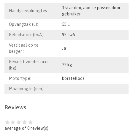
3 standen, aan te passen door
Handgreephoogtes:
gebruiker
Opvangzak (L):
55 L
Geluidsdruk (LwA):
95 LwA
Verticaal op te
Ja
bergen:
Gewicht zonder accu
22 kg
(kg):
Motortype:
borstelloos
Maaihoogte (mm):
Reviews
average of 0 review(s)