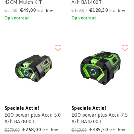
42CM Mulch KIT
A/h BA1400T
€49,00
€128,50
€51,50
€139,00
Incl. btw
Incl. btw
Op voorraad
Op voorraad
Speciale Actie!
Speciale Actie!
EGO power plus Accu 5.0
EGO power plus Accu 7.5
A/h BA2800T
A/h BA4200T
€268,00
€385,50
€279,00
€419,00
Incl. btw
Incl. btw