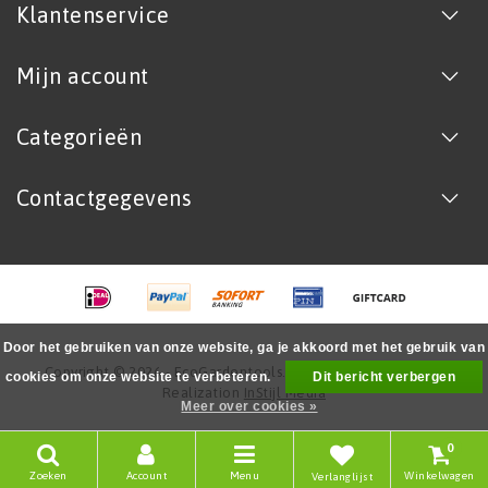
Klantenservice
Mijn account
Categorieën
Contactgegevens
Door het gebruiken van onze website, ga je akkoord met het gebruik van
Copyright © 2026 - EcoGardentools.nl - All rights reserved -
cookies om onze website te verbeteren.
Dit bericht verbergen
Realization
InStijl Media
Meer over cookies »
0
Zoeken
Account
Menu
Winkelwagen
Verlanglijst