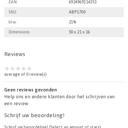
EAN:
6924969114353
SKU:
ABP1700
btw:
21%
Dimensions:
50 x 21 x 16
Reviews
average of 0 review(s)
Geen reviews gevonden
Help ons en andere klanten door het schrijven van
een review
Schrijf uw beoordeling!
Schrijf uw beoordeling!
(Select an amount of stars)