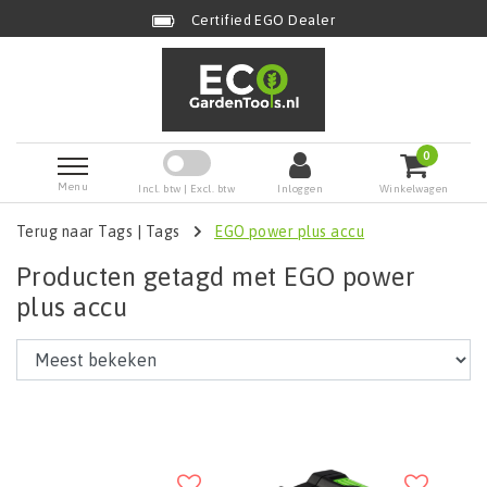
Certified EGO Dealer
0
Menu
Incl. btw | Excl. btw
Inloggen
Winkelwagen
Terug naar Tags
|
Tags
EGO power plus accu
Producten getagd met EGO power
plus accu